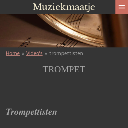
Muziekmaatje
Ga
direct
naar
de
hoofdinhoud
Home
»
Video's
»
trompettisten
TROMPET
Trompettisten