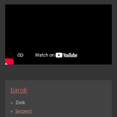
barok
Zink
Serpent