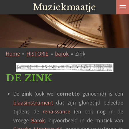
Muziekmaatje
Ga
direct
naar
de
hoofdinhoud
Home
»
HISTORIE
»
barok
»
Zink
DE ZINK
De
zink
(ook wel
cornetto
genoemd) is een
blaasinstrument
dat zijn glorietijd beleefde
tijdens de
renaissance
(en ook nog in de
vroege
Barok
, bijvoorbeeld in de muziek van