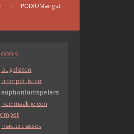
en
PODIUMangst
ideo's
bugelisten
trompettisten
euphoniumspelers
hoe maak je een
rompet
masterclasses