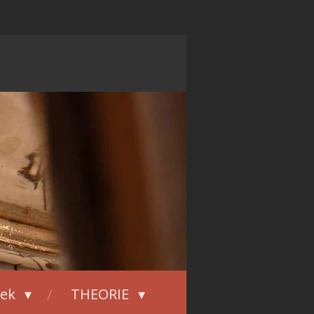
iek
THEORIE