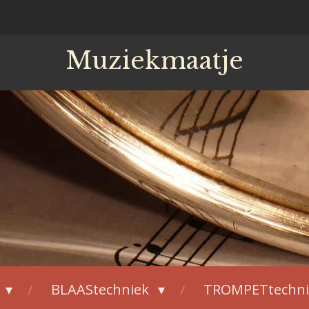
Muziekmaatje
BLAAStechniek
TROMPETtechn