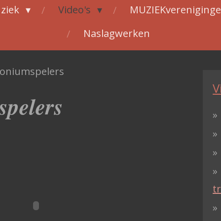
ziek
Video's
MUZIEKvereniging
Naslagwerken
oniumspelers
V
pelers
t