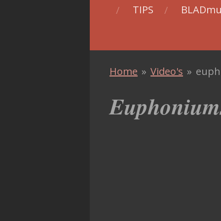
TIPS
BLADmu
Home
»
Video's
»
euph
Euphoniums