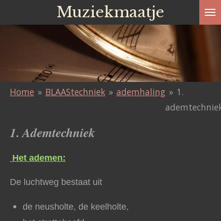
Muziekmaatje
Ga
direct
naar
de
hoofdinhoud
Home
»
BLAAStechniek
»
ademhaling
»
1.
ademtechnie
1. Ademtechniek
Het ademen:
De luchtweg bestaat uit
de neusholte, de keelholte,