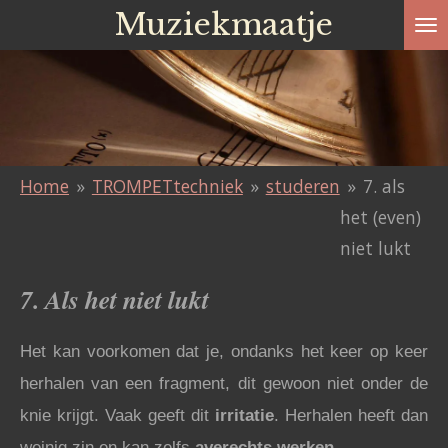
Muziekmaatje
Ga
direct
naar
de
hoofdinhoud
Home
»
TROMPETtechniek
»
studeren
»
7. als
het (even)
niet lukt
7. Als het niet lukt
Het kan voorkomen dat je, ondanks het keer op keer
herhalen van een fragment, dit gewoon niet onder de
knie krijgt. Vaak geeft dit
irritatie
. Herhalen heeft dan
weinig zin en kan zelfs
averechts werken
.