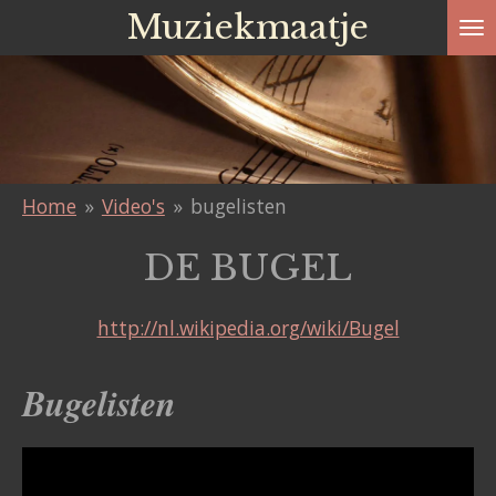
Muziekmaatje
Ga
direct
naar
de
hoofdinhoud
Home
»
Video's
»
bugelisten
DE BUGEL
http://nl.wikipedia.org/wiki/Bugel
Bugelisten