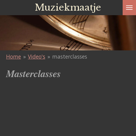
Muziekmaatje
Ga
direct
naar
de
hoofdinhoud
Home
»
Video's
»
masterclasses
Masterclasses