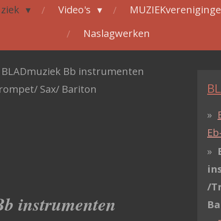
ziek
Video's
MUZIEKvereniging
Naslagwerken
BLADmuziek Bb instrumenten
BL
rompet/ Sax/ Bariton
Eb
in
/T
b instrumenten
Ba