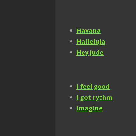
Havana
Halleluja
Hey Jude
I feel good
I got rythm
Imagine