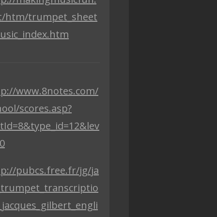
t/htm/trumpet_sheet
usic_index.htm
tp://www.8notes.com/
hool/scores.asp?
stId=8&type_id=12&lev
=0
p://pubcs.free.fr/jg/ja
_trumpet_transcriptio
_jacques_gilbert_engli