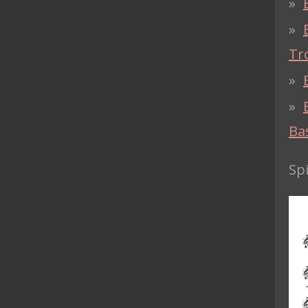
Tr
Ba
Sp