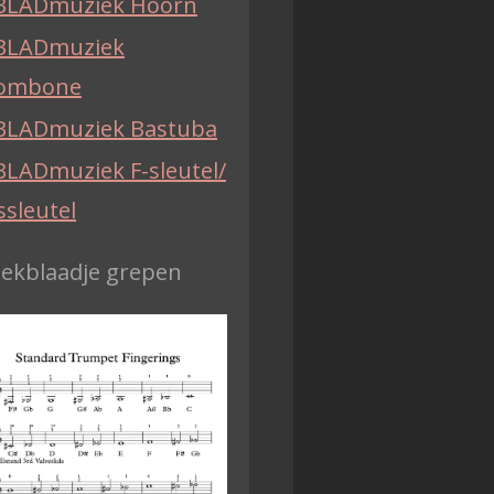
BLADmuziek Hoorn
BLADmuziek
ombone
BLADmuziek Bastuba
BLADmuziek F-sleutel/
ssleutel
iekblaadje grepen