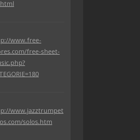
.html
tp://www.free-
ores.com/free-sheet-
sic.php?
TEGORIE=180
tp://www.jazztrumpet
los.com/solos.htm