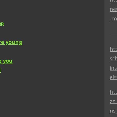
ne
_m
ep
re young
ht
sc
e you
in
d
el
htt
zz
ns