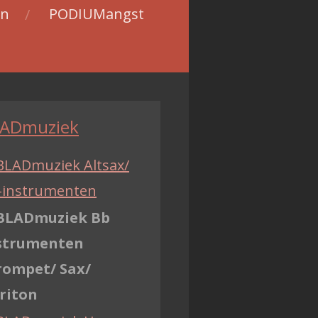
en
PODIUMangst
ADmuziek
BLADmuziek Altsax/
-instrumenten
BLADmuziek Bb
strumenten
rompet/ Sax/
riton