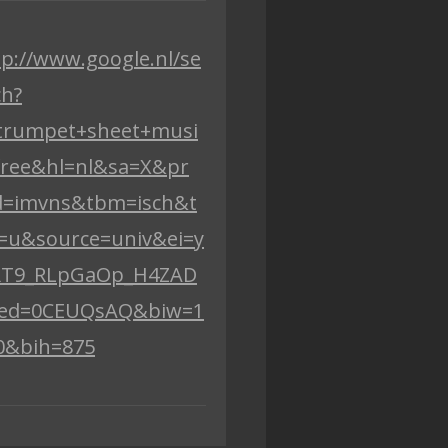
tp://www.google.nl/se
ch?
trumpet+sheet+musi
free&hl=nl&sa=X&pr
=imvns&tbm=isch&t
=u&source=univ&ei=y
RT9_RLpGaOp_H4ZAD
ed=0CEUQsAQ&biw=1
0&bih=875