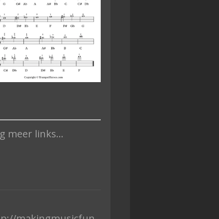
 meer links...
tp://makingmusicfun.