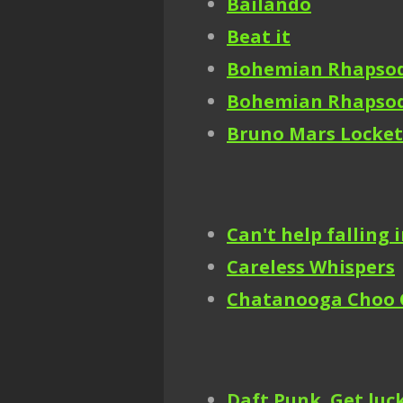
Bailando
Beat it
Bohemian Rhapso
Bohemian Rhapso
Bruno Mars Locket
Can't help falling 
Careless Whispers
Chatanooga Choo 
Daft Punk Get luc