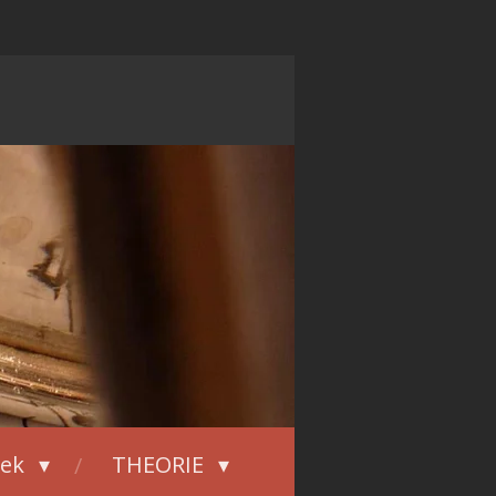
iek
THEORIE