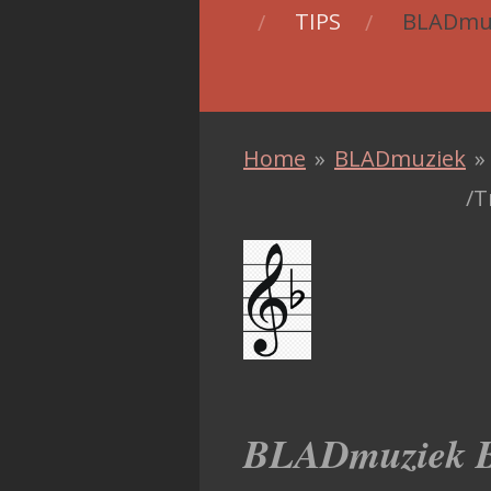
TIPS
BLADmu
Home
»
BLADmuziek
»
/T
BLADmuziek B