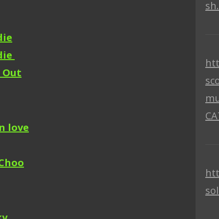
sh
die
die
ht
 Out
sc
mu
CA
in love
Choo
ht
so
ky