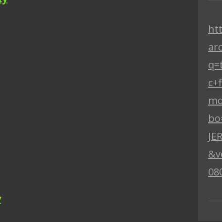
ht
ar
q=
c+
md
bo
JE
&v
08
y