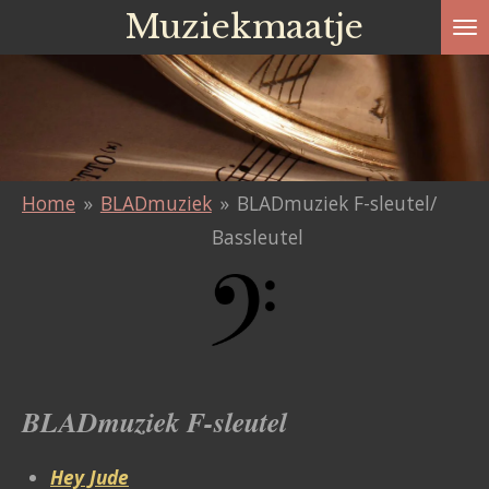
Muziekmaatje
Ga
direct
naar
de
hoofdinhoud
Home
»
BLADmuziek
»
BLADmuziek F-sleutel/
Bassleutel
BLADmuziek F-sleutel
Hey Jude