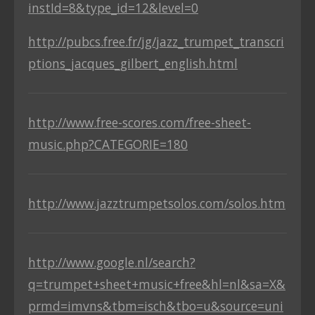
instId=8&type_id=12&level=0
http://pubcs.free.fr/jg/jazz_trumpet_transcri
ptions_jacques_gilbert_english.html
http://www.free-scores.com/free-sheet-
music.php?CATEGORIE=180
http://www.jazztrumpetsolos.com/solos.htm
http://www.google.nl/search?
q=trumpet+sheet+music+free&hl=nl&sa=X&
prmd=imvns&tbm=isch&tbo=u&source=uni