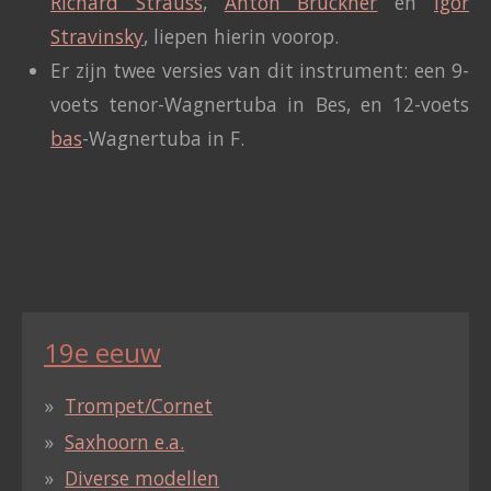
Richard Strauss
,
Anton Bruckner
en
Igor
Stravinsky
, liepen hierin voorop.
Er zijn twee versies van dit instrument: een 9-
voets tenor-Wagnertuba in Bes, en 12-voets
bas
-Wagnertuba in F.
19e eeuw
Trompet/Cornet
Saxhoorn e.a.
Diverse modellen