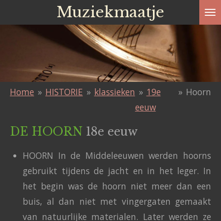
Muziekmaatje
Ga
direct
naar
de
hoofdinhoud
Home
»
HISTORIE
»
klassieken
»
19e
»
Hoorn
eeuw
DE HOORN
18e eeuw
HOORN In de Middeleeuwen werden hoorns
gebruikt tijdens de jacht en in het leger. In
het begin was de hoorn niet meer dan een
buis, al dan niet met vingergaten gemaakt
van natuurlijke materialen. Later werden ze