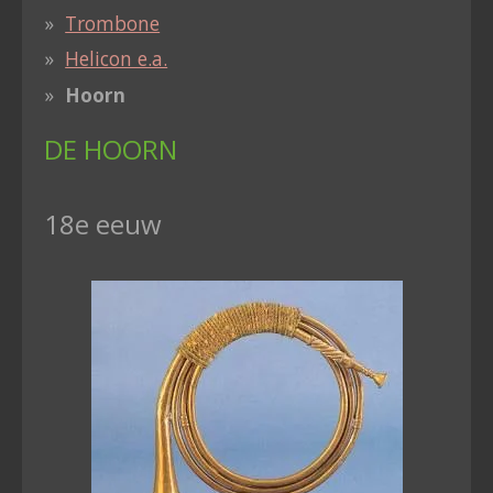
Trombone
Helicon e.a.
Hoorn
DE HOORN
18e eeuw