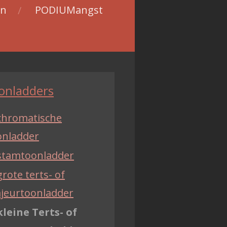
en
PODIUMangst
onladders
chromatische
onladder
stamtoonladder
grote terts- of
jeurtoonladder
kleine Terts- of