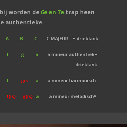
rbij worden de
6e en 7e
trap heen
de authentieke.
A B C
C MAJEUR + drieklank
f g a
a mineur authentiek+
eklank
 f
gis
a
a mineur harmonisch
f(is) g(is)
a
a mineur melodisch*