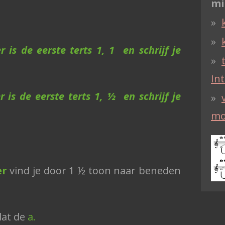
mi
 is de eerste terts 1, 1 en schrijf je
Int
 is de eerste terts 1, ½ en schrijf je
mo
er
vind je door 1 ½ toon naar beneden
dat de
a.