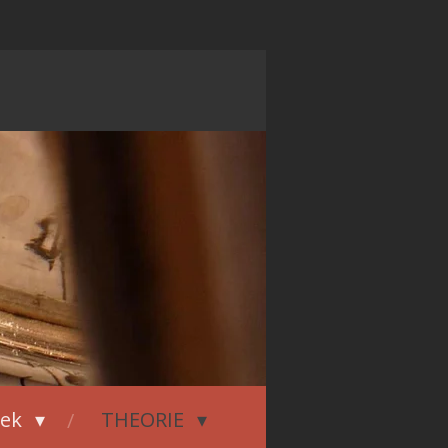
iek
THEORIE