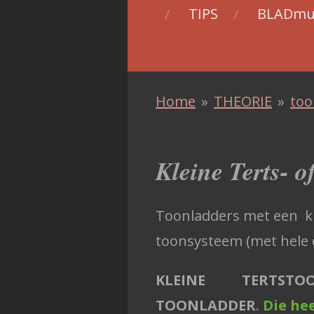
TIPS
BLADmu
Home
»
THEORIE
»
too
Kleine Terts- 
Toonladders met een kle
toonsysteem (met hele 
KLEINE TERTSTOO
TOONLADDER
.
Die hee