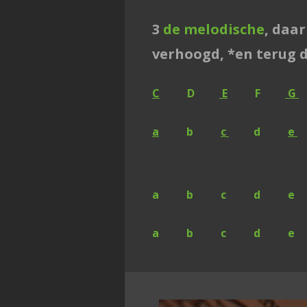
3
de melodische
, daa
verhoogd, *en terug 
C
D
E
F
G
a
b
c
d
e
dri
a b c d e
a b c d e