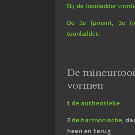
Bij de toonladder word
De 1e (priem), 3e (t
toonladder.
De mineurtoon
vormen
1
de authentieke
2
de harmonische
, da
heen en terug