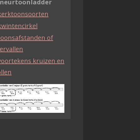
neurtoonladder
kerktoonsoorten
kwintencirkel
toonsafstanden of
ervallen
voortekens kruizen en
llen