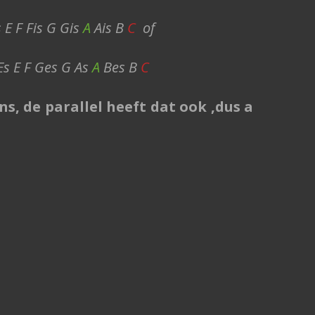
s E F Fis G Gis
A
Ais B
C
of
Es E F Ges G As
A
Bes B
C
ns, de parallel heeft dat ook ,dus a