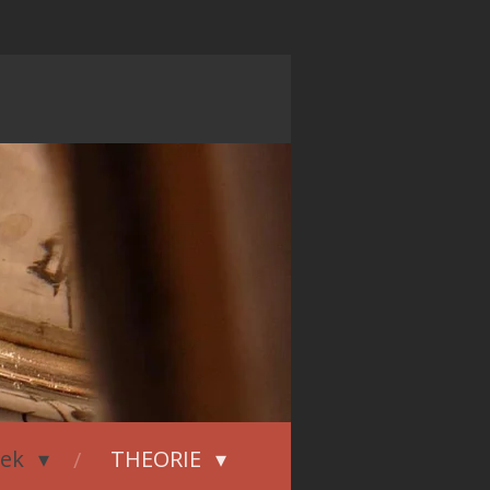
iek
THEORIE