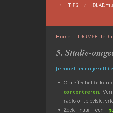
TIPS
BLADmu
Home
»
TROMPETtechn
5. Studie-omge
Je moet leren jezelf t
Om effectief te kun
concentreren
.
Verm
radio of televisie, vri
Zoek naar een
p