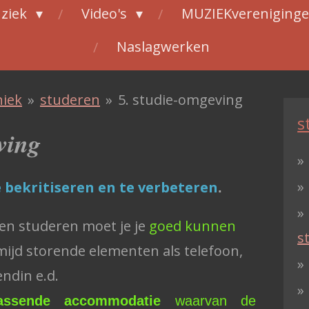
ziek
Video's
MUZIEKvereniging
Naslagwerken
iek
»
studeren
»
5. studie-omgeving
s
ving
e bekritiseren en te verbeteren
.
nen studeren moet je je
goed kunnen
s
ijd storende elementen als telefoon,
endin e.d.
assende accommodatie
waarvan de