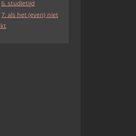
6. studietijd
7. als het (even) niet
ukt