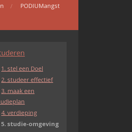
en
PODIUMangst
tuderen
1. stel een Doel
2. studeer effectief
3. maak een
tudieplan
4. verdieping
5. studie-omgeving