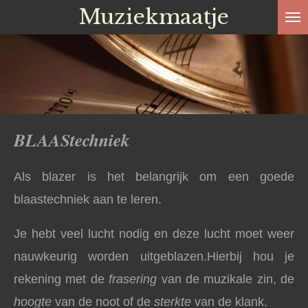
Muziekmaatje
Ga
direct
naar
de
hoofdinhoud
BLAAStechniek
Als blazer is het belangrijk om een goede
blaastechniek aan te leren.
Je hebt veel lucht nodig en deze lucht moet weer
nauwkeurig worden uitgeblazen.
H
ierbij hou je
rekening met de
frasering
van de muzikale zin, de
hoogte
van de noot of de
sterkte
van de klank.