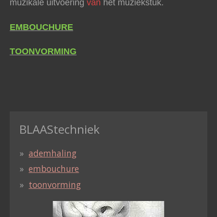
muzikale uitvoering
van
het muziekstuk.
EMBOUCHURE
TOONVORMING
BLAAStechniek
ademhaling
embouchure
toonvorming