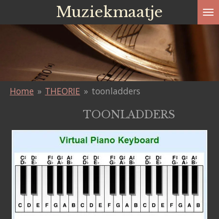
Muziekmaatje
Ga
direct
naar
de
hoofdinhoud
Home
»
THEORIE
»
toonladders
TOONLADDERS