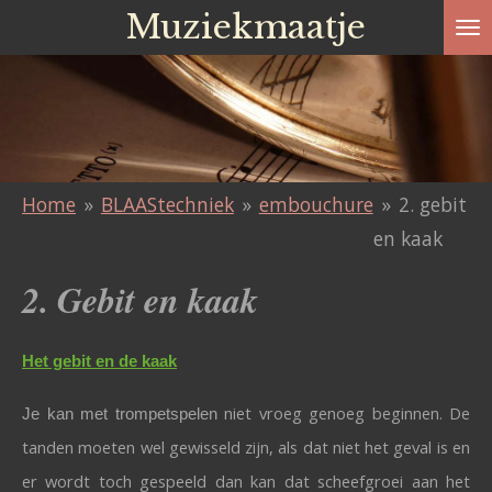
Muziekmaatje
Ga
direct
naar
de
hoofdinhoud
Home
»
BLAAStechniek
»
embouchure
»
2. gebit
en kaak
2. Gebit en kaak
Het gebit en de kaak
niet vroeg genoeg beginnen. De
Je kan met trompetspelen
tanden moeten wel gewisseld zijn, als dat niet het geval is en
er wordt toch gespeeld dan kan dat scheefgroei aan het