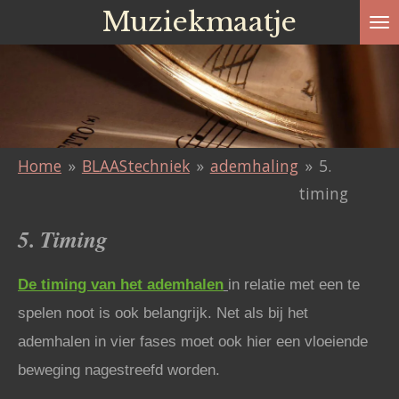
Muziekmaatje
Ga
direct
naar
de
hoofdinhoud
Home
»
BLAAStechniek
»
ademhaling
»
5.
timing
5. Timing
De timing van het ademhalen
in relatie met een te
spelen noot is ook belangrijk. Net als bij het
ademhalen in vier fases moet ook hier een vloeiende
beweging nagestreefd worden.