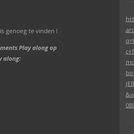
ht
ar
 is genoeg te vinden !
q=
uments Play along op
c+
ay along:
md
bo
JE
&v
08