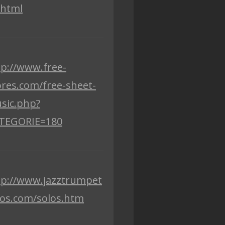
.html
tp://www.free-
ores.com/free-sheet-
sic.php?
TEGORIE=180
tp://www.jazztrumpet
los.com/solos.htm