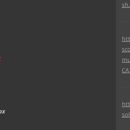
sh
ht
sc
u
mu
CA
ht
sax
so