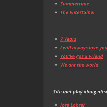
Summertime
The Entertainer
7 Years
I will always love yo
You've got a Friend
We are the world
Site met play along alt
Jorg Lohrer