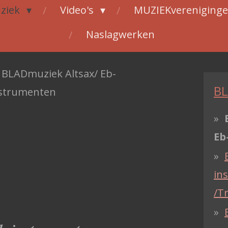
ziek
Video's
MUZIEKvereniging
Naslagwerken
BLADmuziek Altsax/ Eb-
BL
strumenten
Eb
in
/T