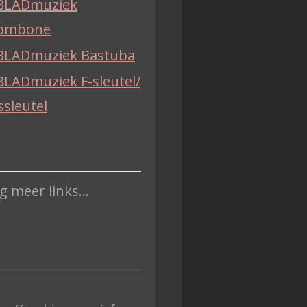
BLADmuziek
ombone
BLADmuziek Bastuba
BLADmuziek F-sleutel/
ssleutel
 meer links...