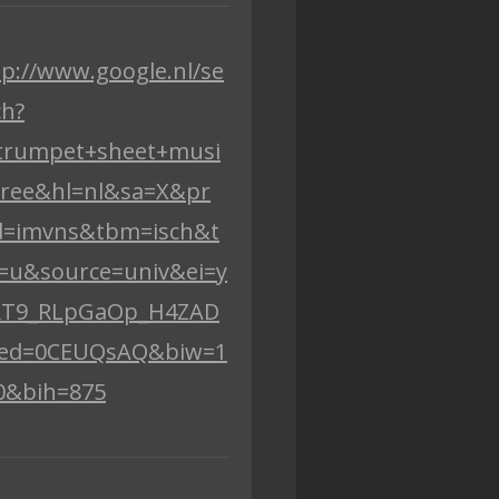
tp://www.google.nl/se
ch?
trumpet+sheet+musi
free&hl=nl&sa=X&pr
=imvns&tbm=isch&t
=u&source=univ&ei=y
RT9_RLpGaOp_H4ZAD
ed=0CEUQsAQ&biw=1
0&bih=875