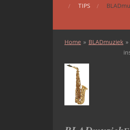
TIPS
BLADmu
Home
»
BLADmuziek
»
in