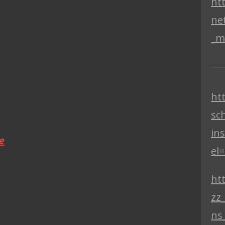
ht
ne
_m
ht
sc
in
e
el
htt
zz
ns