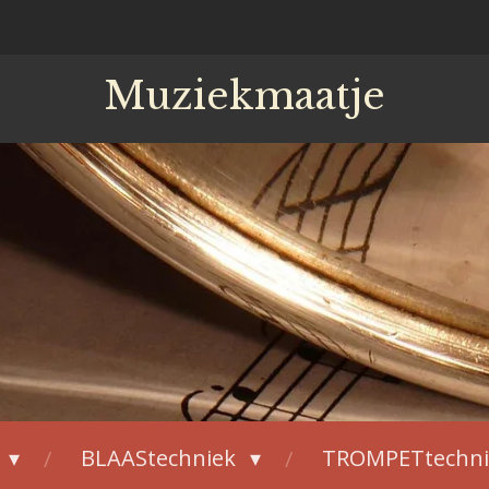
Muziekmaatje
BLAAStechniek
TROMPETtechn