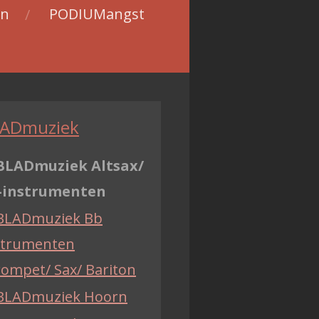
en
PODIUMangst
ADmuziek
BLADmuziek Altsax/
-instrumenten
BLADmuziek Bb
strumenten
rompet/ Sax/ Bariton
BLADmuziek Hoorn