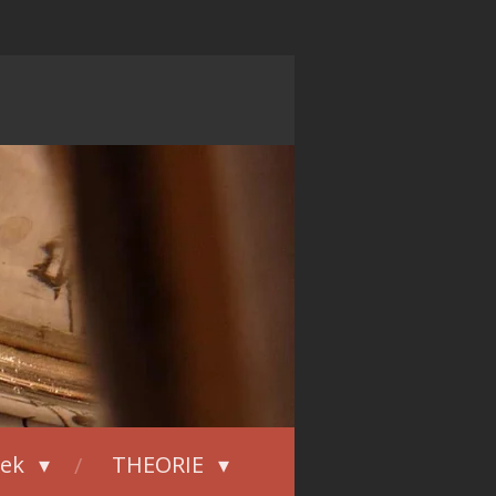
iek
THEORIE