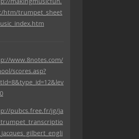
tp://makingmusicfun.
t/htm/trumpet_sheet
usic_index.htm
tp://www.8notes.com/
hool/scores.asp?
stId=8&type_id=12&lev
=0
p://pubcs.free.fr/jg/ja
_trumpet_transcriptio
_jacques_gilbert_engli