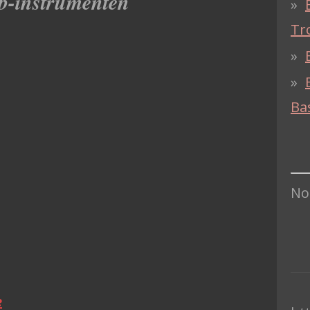
b-instrumenten
Tr
Ba
Nog
e