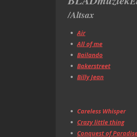
BLADmuziek
E
/Altsax
Air
All of me
Bailando
Bakerstreet
Billy Jean
Careless Whisper
Crazy little thing
Conquest of Paradis