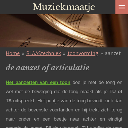
Muziekmaatje
Ga
direct
naar
de
hoofdinhoud
Home
»
BLAAStechniek
»
toonvorming
»
aanzet
de aanzet of articulatie
Het aanzetten van een toon
doe je met de tong en
wel met de beweging die de tong maakt als je
TU of
TA
uitspreekt. Het puntje van de tong bevindt zich dan
achter de bovenste voortanden en hij trekt zich terug
naar onder en een beetje naar achter en eindigt