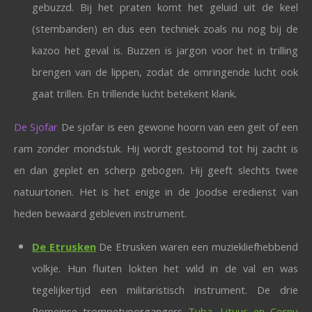
gebuzzd. Bij het praten komt het geluid uit de keel
(stembanden) en dus een techniek zoals nu nog bij de
kazoo het geval is. Buzzen is jargon voor het in trilling
brengen van de lippen, zodat de omringende lucht ook
gaat trillen. En trillende lucht betekent klank.
De Sjofar
De sjofar is een gewone hoorn van een geit of een
ram zonder mondstuk. Hij wordt gestoomd tot hij zacht is
en dan geplet en scherp gebogen. Hij geeft slechts twee
natuurtonen. Het is het enige in de Joodse eredienst van
heden bewaard gebleven instrument.
De
Etrusken
De Etrusken waren een muziekliefhebbend
volkje. Hun fluiten lokten het wild in de val en was
tegelijkertijd een militaristisch instrument. De drie
Romeinse trompetvoorgangers
Tuba, Lituus en Cornu