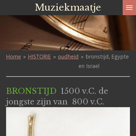
Muziekmaatje
Ga
direct
naar
de
hoofdinhoud
Home
»
HISTORIE
»
oudheid
»
bronstijd, Egypte
en Israel
BRONSTIJD
1500 v.C. de
jongste zijn van 800 v.C.