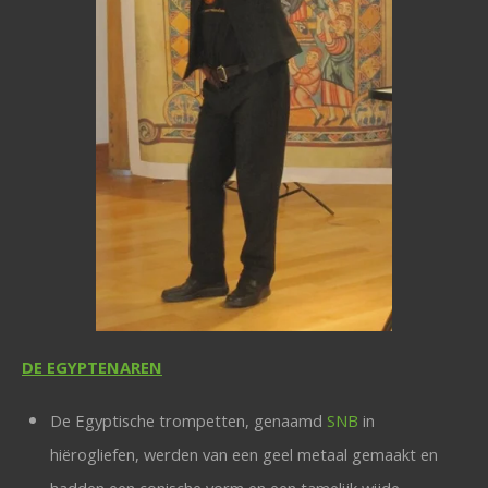
DE EGYPTENAREN
De Egyptische trompetten, genaamd
SNB
in
hiërogliefen, werden van een geel metaal gemaakt en
hadden een conische vorm en een tamelijk wijde