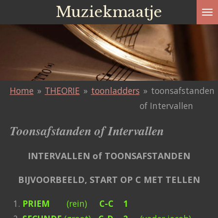
Muziekmaatje
Ga
direct
naar
de
hoofdinhoud
Home
»
THEORIE
»
toonladders
»
toonsafstanden
of Intervallen
Toonsafstanden of Intervallen
INTERVALLEN of TOONSAFSTANDEN
BIJVOORBEELD, START OP C MET TELLEN
PRIEM
(rein)
C-C 1