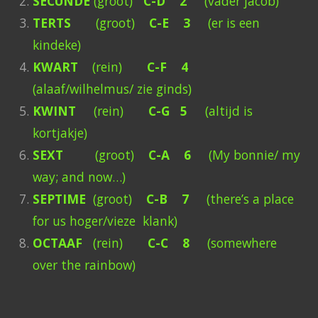
SECUNDE
(groot)
C-D 2
(vader jacob)
TERTS
(groot)
C-E 3
(er is een
kindeke)
KWART
(rein)
C-F 4
(alaaf/wilhelmus/ zie ginds)
KWINT
(rein)
C-G 5
(altijd is
kortjakje)
SEXT
(groot)
C-A 6
(My bonnie/ my
way; and now…)
SEPTIME
(groot)
C-B 7
(there’s a place
for us hoger/vieze klank)
OCTAAF
(rein)
C-C 8
(somewhere
over the rainbow)