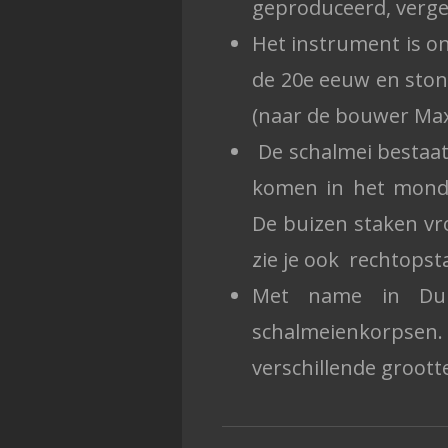
geproduceerd, verge
Het instrument is on
de 20e eeuw en ston
(naar de bouwer Max
De schalmei bestaat 
komen in het mondst
De buizen staken vr
zie je ook rechtops
Met name in Duit
schalmeienkorpse
verschillende groott