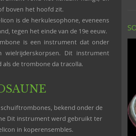
of boven het hoofd zit.
elicon is de herkulesophone, eveneens
S
and, tegen het einde van de 19e eeuw.
rombone is een instrument dat onder
 wielrijderskorpsen. Dit instrument
 als de trombone da tracolla.
OSAUNE
nschuiftrombones, bekend onder de
 Dit instrument werd gebruikt ter
elicon in koperensembles.