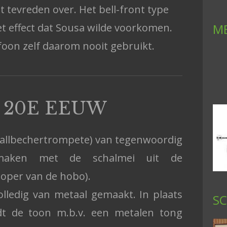
t tevreden over. Het bell-front type
et effect dat Sousa wilde voorkomen.
M
foon zelf daarom nooit gebruikt.
20E EEUW
allbechertrompete) van tegenwoordig
maken met de schalmei uit de
oper van de hobo).
olledig van metaal gemaakt. In plaats
S
dt de toon m.b.v. een metalen tong