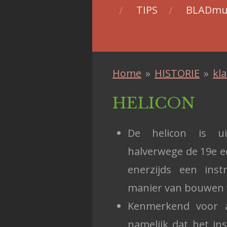
TIPS
BLADmu
Home
»
HISTORIE
»
kl
HELICON
De helicon is ui
halverwege de 19e e
enerzijds een ins
manier van bouwen 
Kenmerkend voor al
namelijk dat het in