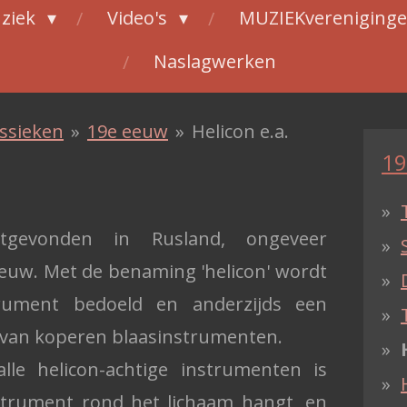
ziek
Video's
MUZIEKvereniging
Naslagwerken
assieken
»
19e eeuw
»
Helicon e.a.
19
tgevonden in Rusland, ongeveer
euw. Met de benaming 'helicon' wordt
trument bedoeld en anderzijds een
van koperen blaasinstrumenten.
le helicon-achtige instrumenten is
strument rond het lichaam hangt, en