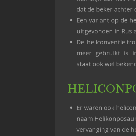
dat de beker achter 
Een variant op de h
uitgevonden in Rusl
De heliconventielt
meer gebruikt is in
staat ook wel bekend
HELICONP
Er waren ook helico
naam Helikonposaune
vervanging van de h