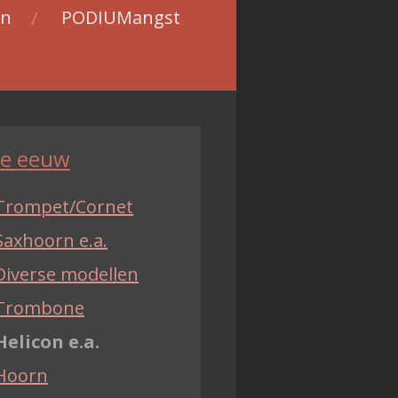
en
PODIUMangst
e eeuw
Trompet/Cornet
Saxhoorn e.a.
Diverse modellen
Trombone
Helicon e.a.
Hoorn