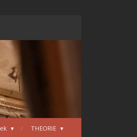
iek
THEORIE