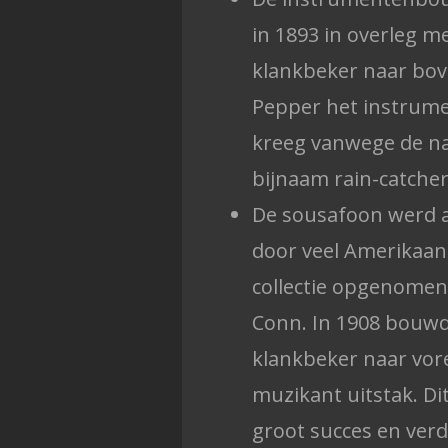
in 1893 in overleg m
klankbeker naar bo
Pepper het instrume
kreeg vanwege de na
bijnaam rain-catcher
De sousafoon werd a
door veel Amerikaa
collectie opgenomen,
Conn. In 1908 bouwd
klankbeker naar vor
muzikant uitstak. D
groot succes en verd