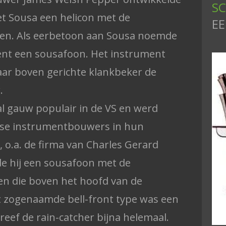
SC
et Sousa een helicon met de
E
ven. Als eerbetoon aan Sousa noemde
nt een sousafoon. Het instrument
ar boven gerichte klankbeker de
.
l gauw populair in de VS en werd
nse instrumentbouwers in hun
 o.a. de firma van Charles Gerard
e hij een sousafoon met de
en die boven het hoofd van de
it zogenaamde bell-front type was een
reef de rain-catcher bijna helemaal.